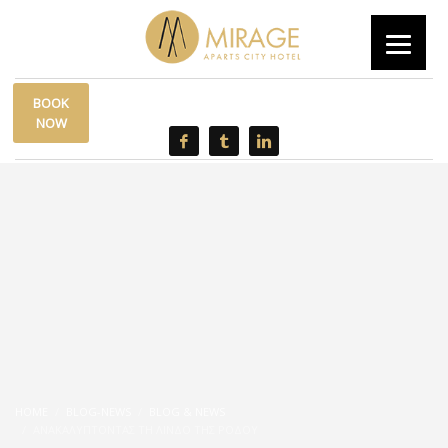
BOOK
|
0030 6944315562
info@mirage.gr
NOW
HOME
BLOG-NEWS
BLOG & NEWS
ΑΝΑΚΑΛΎΠΤΟΝΤΑΣ ΤΗ ΛΊΝΔΟ ΤΗΣ ΡΌΔΟΥ