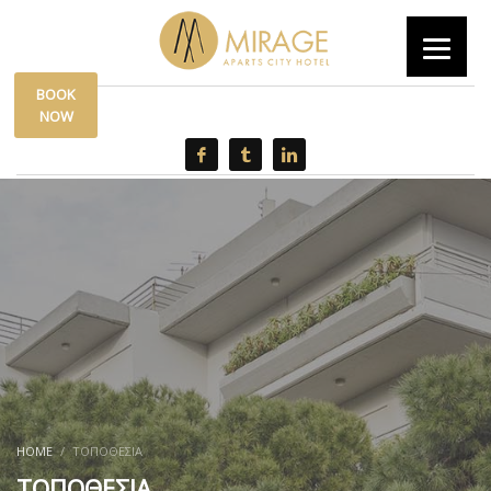
BOOK
|
0030 6944315562
info@mirage.gr
NOW
HOME
ΤΟΠΟΘΕΣΙΑ
ΤΟΠΟΘΕΣΙΑ